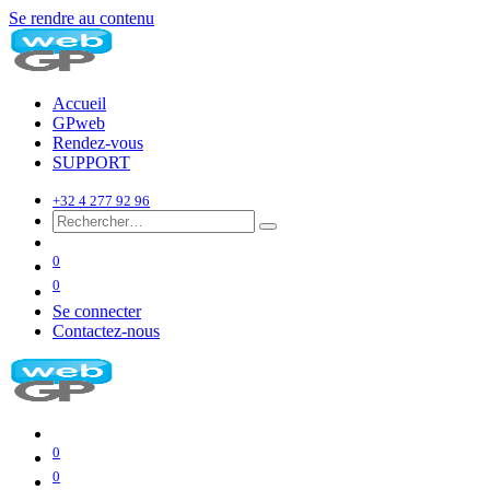
Se rendre au contenu
Accueil
GPweb
Rendez-vous
SUPPORT
+32 4 277 92 96
0
0
Se connecter
Contactez-nous
0
0