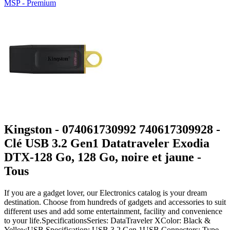
MSP - Premium
Kingston - 074061730992 740617309928 -
Clé USB 3.2 Gen1 Datatraveler Exodia
DTX-128 Go, 128 Go, noire et jaune -
Tous
If you are a gadget lover, our Electronics catalog is your dream
destination. Choose from hundreds of gadgets and accessories to suit
different uses and add some entertainment, facility and convenience
to your life.SpecificationsSeries: DataTraveler XColor: Black &
YellowUSB Specification: USB 3.2 Gen 1USB Connectors: Type